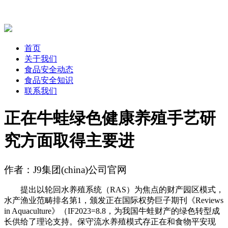
首页
关于我们
食品安全动态
食品安全知识
联系我们
正在牛蛙绿色健康养殖手艺研
究方面取得主要进
作者：J9集团(china)公司官网
提出以轮回水养殖系统（RAS）为焦点的财产园区模式，
水产渔业范畴排名第1，颁发正在国际权势巨子期刊《Reviews
in Aquaculture》（IF2023=8.8，为我国牛蛙财产的绿色转型成
长供给了理论支持。保守流水养殖模式存正在和食物平安现